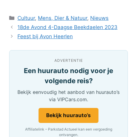
Categorieën
Cultuur
,
Mens, Dier & Natuur
,
Nieuws
18de Avond 4-Daagse Beekdaelen 2023
Feest bij Avon Heerlen
ADVERTENTIE
Een huurauto nodig voor je
volgende reis?
Bekijk eenvoudig het aanbod van huurauto’s
via VIPCars.com.
Bekijk huurauto’s
Affiliatelink – Parkstad Actueel kan een vergoeding
ontvangen.