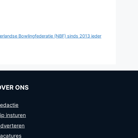
derlandse Bowlingfederatie (NBF) sinds 2013 ieder
OVER ONS
edactie
ip insturen
dverteren
acatures