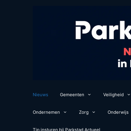
Ga
naar
de
inhoud
Nieuws
Gemeenten
Veiligheid
Ondernemen
Zorg
Onderwijs
Tip insturen bij Parkstad Actueel