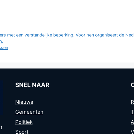
lers met een verstandelijke beperking. Voor hen organiseert de Ne
n.
ssen
SNEL NAAR
Nieuws
R
Gemeenten
T
Politiek
A
t
Sport
V