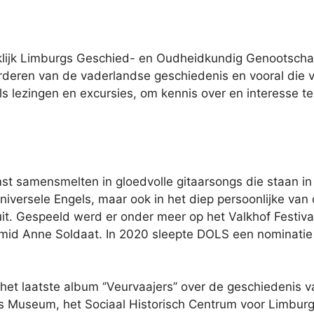
klijk Limburgs Geschied- en Oudheidkundig Genootschap 
rderen van de vaderlandse geschiedenis en vooral die 
oals lezingen en excursies, om kennis over en interesse 
 samensmelten in gloedvolle gitaarsongs die staan in d
niversele Engels, maar ook in het diep persoonlijke van
t. Gespeeld werd er onder meer op het Valkhof Festival,
mid Anne Soldaat. In 2020 sleepte DOLS een nominatie
et laatste album ‘’Veurvaajers’’ over de geschiedenis
gs Museum, het Sociaal Historisch Centrum voor Limbur