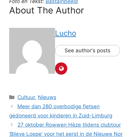
Foto en Tekst:
Bastainbeeld
About The Author
Lucho
See author's posts
Categorieën
Cultuur
,
Nieuws
Meer dan 280 overbodige fietsen
gedoneerd voor kinderen in Zuid-Limburg
27 oktober Rowwen Hèze tijdens clubtour
‘Blieve Loepe’ voor het eerst in de Nieuwe Nor