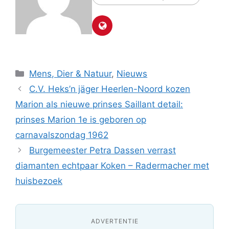
Categorieën
Mens, Dier & Natuur
,
Nieuws
C.V. Heks’n jäger Heerlen-Noord kozen
Marion als nieuwe prinses Saillant detail:
prinses Marion 1e is geboren op
carnavalszondag 1962
Burgemeester Petra Dassen verrast
diamanten echtpaar Koken – Radermacher met
huisbezoek
ADVERTENTIE