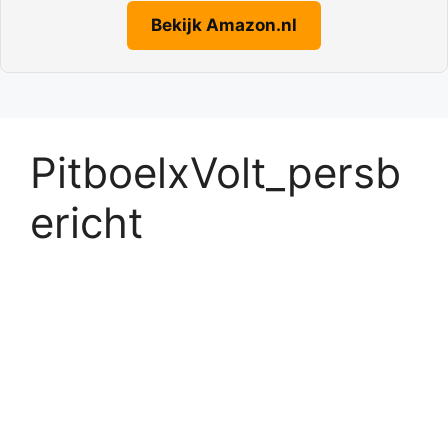
Bekijk Amazon.nl
PitboelxVolt_persb
ericht