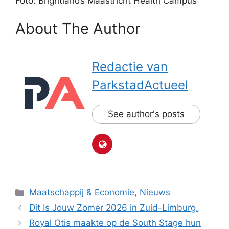
Foto: Brightlands Maastricht Health Campus
About The Author
Redactie van
ParkstadActueel
See author's posts
Categorieën
Maatschappij & Economie
,
Nieuws
Dit Is Jouw Zomer 2026 in Zuid-Limburg.
Royal Otis maakte op de South Stage hun