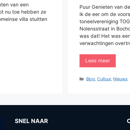
nten van een
Puur Genieten van de
ot nu toe hebben ze
ik de eer om de voors
meinse villa stuitten
toneelvereniging TOG
Nolensstraat in Bocho
was dat! Het was een 
verwachtingen overtro
Lees meer
Categorieën
Blog
,
Cultuur
,
Nieuws
SNEL NAAR