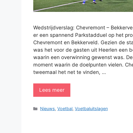
Wedstrijdverslag: Chevremont – Bekkerve
er een spannend Parkstadduel op het p
Chevremont en Bekkerveld. Gezien de sta
was het voor de gasten uit Heerlen een be
waarin een overwinning gewenst was. De 
moment waarin de doelpunten vielen. Ch
tweemaal het net te vinden, …
Lees meer
Categorieën
Nieuws
,
Voetbal
,
Voetbaluitslagen