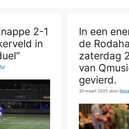
nappe 2-1
In een ene
erveld in
de Rodahal
uel”
zaterdag 2
van Qmusic
Mul
gevierd.
30 maart 2025
door
Reda