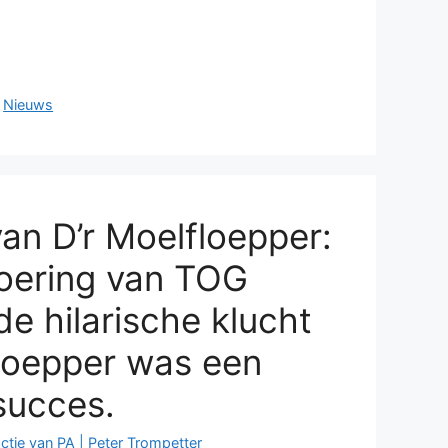
,
Nieuws
an D’r Moelfloepper:
oering van TOG
de hilarische klucht
floepper was een
succes.
ctie van PA | Peter Trompetter