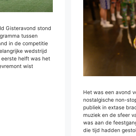
ld Gisteravond stond
rogramma tussen
nd in de competitie
langrijke wedstrijd
eerste helft was het
evremont wist
Het was een avond vo
nostalgische non-sto
publiek in extase bra
muziek en de sfeer va
was aan de feestgange
die tijd hadden gest