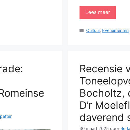
Lees meer
Categorieën
Cultuur
,
Evenementen
rade:
Recensie v
Toneelopv
 Romeinse
Bocholtz, 
D’r Moele
daverend 
petter
30 maart 2025
door
Reda