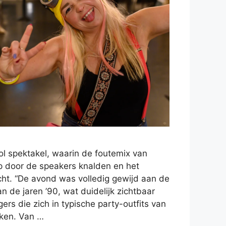
l spektakel, waarin de foutemix van
p door de speakers knalden en het
cht. “De avond was volledig gewijd aan de
n de jaren ’90, wat duidelijk zichtbaar
rs die zich in typische party-outfits van
oken. Van …