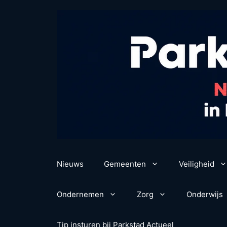
Ga
naar
de
inhoud
Nieuws
Gemeenten
Veiligheid
Ondernemen
Zorg
Onderwijs
Tip insturen bij Parkstad Actueel