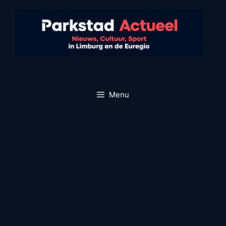
Ga
naar
de
inhoud
Menu