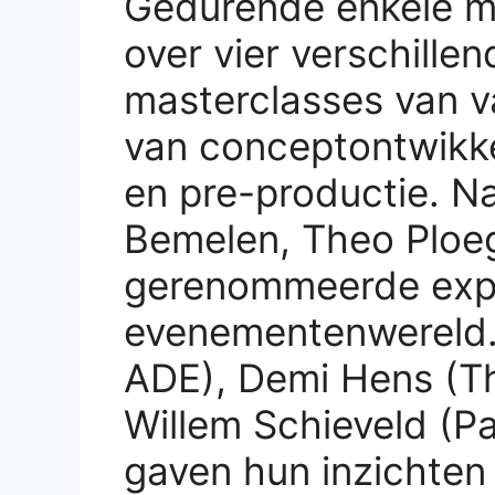
Gedurende enkele m
over vier verschill
masterclasses van v
van conceptontwikke
en pre-productie. N
Bemelen, Theo Ploeg
gerenommeerde exper
evenementenwereld. 
ADE), Demi Hens (Thi
Willem Schieveld (P
gaven hun inzichten 