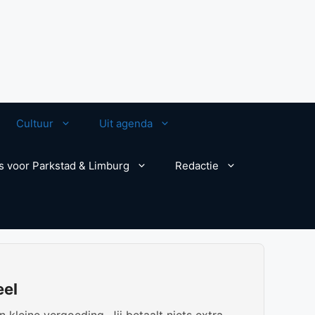
Cultuur
Uit agenda
s voor Parkstad & Limburg
Redactie
eel
kleine vergoeding. Jij betaalt niets extra.