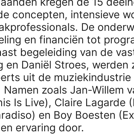
aanden kregen de 15 deeln
ende concepten, intensieve 
akprofessionals. De onderw
ling en financiën tot prog
aast begeleiding van de vas
 en Daniël Stroes, werden
ts uit de muziekindustrie
Namen zoals Jan-Willem va
s Is Live), Claire Lagarde 
aradiso) en Boy Boesten (E
en ervaring door.