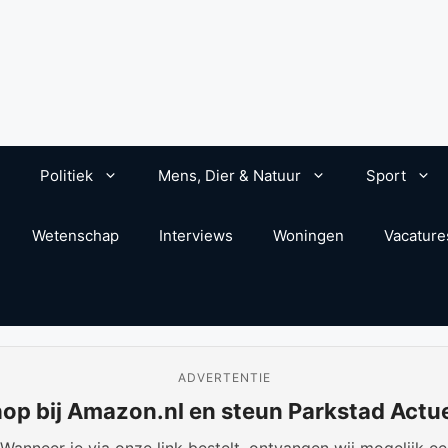
Politiek
Mens, Dier & Natuur
Sport
Wetenschap
Interviews
Woningen
Vacature
ADVERTENTIE
op bij Amazon.nl en steun Parkstad Actu
anneer je via onze link bestelt, ontvangen wij mogelijk een 