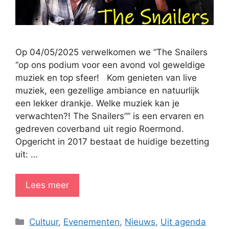
Op 04/05/2025 verwelkomen we “The Snailers
“op ons podium voor een avond vol geweldige
muziek en top sfeer! Kom genieten van live
muziek, een gezellige ambiance en natuurlijk
een lekker drankje. Welke muziek kan je
verwachten?! The Snailers”” is een ervaren en
gedreven coverband uit regio Roermond.
Opgericht in 2017 bestaat de huidige bezetting
uit: …
Lees meer
Categorieën
Cultuur
,
Evenementen
,
Nieuws
,
Uit agenda