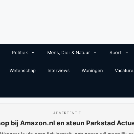
Politiek
Mens, Dier & Natuur
Sport
Wetenschap
Interviews
Woningen
Vacature
ADVERTENTIE
op bij Amazon.nl en steun Parkstad Actu
anneer je via onze link bestelt, ontvangen wij mogelijk een 