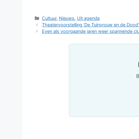
Categorieën
Cultuur
,
Nieuws
,
Uit agenda
Theatervoorstelling ‘De Tuinvrouw en de Dood
Even als voorgaande jaren weer spannende c
B