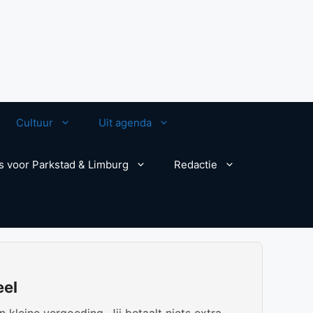
Cultuur
Uit agenda
s voor Parkstad & Limburg
Redactie
eel
kleine vergoeding. Jij betaalt niets extra.