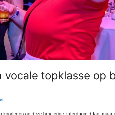
 vocale topklasse op b
er
un koorleden op deze broeierige zaterdagmiddag, maar d