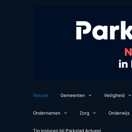
Ga
naar
de
inhoud
Nieuws
Gemeenten
Veiligheid
Ondernemen
Zorg
Onderwijs
Tip insturen bij Parkstad Actueel