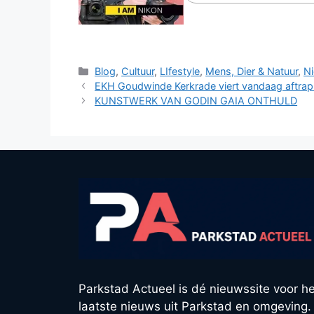
Categorieën
Blog
,
Cultuur
,
LIfestyle
,
Mens, Dier & Natuur
,
N
EKH Goudwinde Kerkrade viert vandaag aftrap 
KUNSTWERK VAN GODIN GAIA ONTHULD
Parkstad Actueel is dé nieuwssite voor he
laatste nieuws uit Parkstad en omgeving.