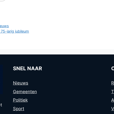
ieuws
75-jarig jubileum
SNEL NAAR
Nieuws
R
Gemeenten
T
Politiek
A
t
Sport
V