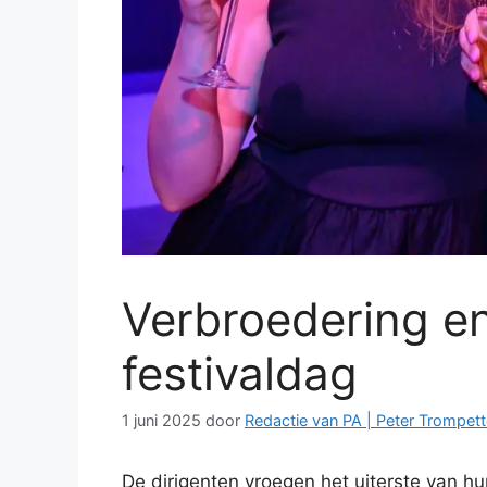
Verbroedering en
festivaldag
1 juni 2025
door
Redactie van PA | Peter Trompett
De dirigenten vroegen het uiterste van h