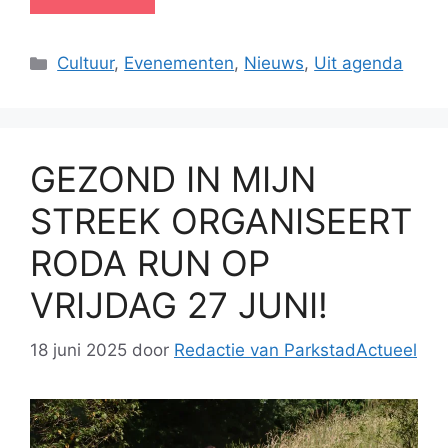
Categorieën
Cultuur
,
Evenementen
,
Nieuws
,
Uit agenda
GEZOND IN MIJN
STREEK ORGANISEERT
RODA RUN OP
VRIJDAG 27 JUNI!
18 juni 2025
door
Redactie van ParkstadActueel