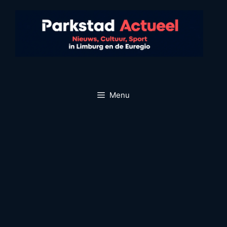
Ga
naar
de
inhoud
Menu