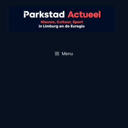
Ga
naar
de
inhoud
Menu