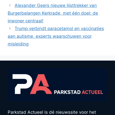
Alexander Geers nieuwe lijsttrekker van
Burgerbelangen Kerkrade, met één doel: de
inwoner centraal!
Trump verbindt paracetamol en vaccinaties
aan autisme, experts waarschuwen voor
misleiding
Parkstad Actueel is dé nieuwssite voor het