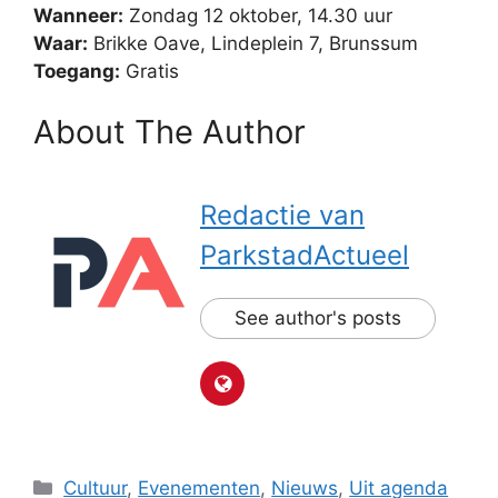
Wanneer:
Zondag 12 oktober, 14.30 uur
Waar:
Brikke Oave, Lindeplein 7, Brunssum
Toegang:
Gratis
About The Author
Redactie van
ParkstadActueel
See author's posts
Categorieën
Cultuur
,
Evenementen
,
Nieuws
,
Uit agenda