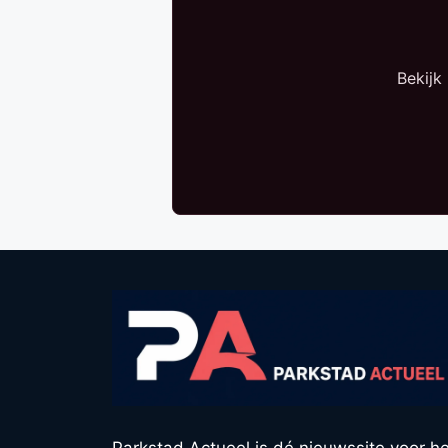
Bekijk
Parkstad Actueel is dé nieuwssite voor he