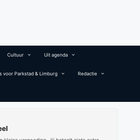
Cultuur
Uit agenda
s voor Parkstad & Limburg
Redactie
eel
kleine vergoeding. Jij betaalt niets extra.