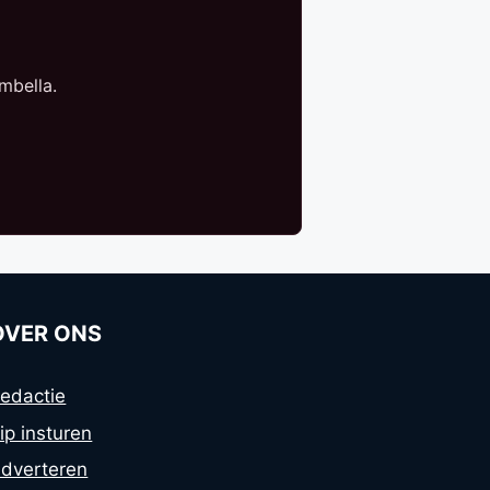
mbella.
OVER ONS
edactie
ip insturen
dverteren