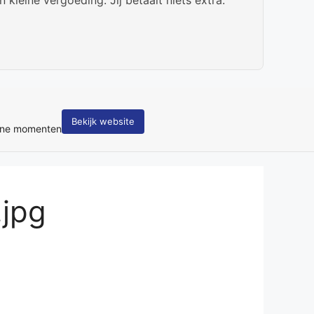
Bekijk website
tane momenten
.jpg