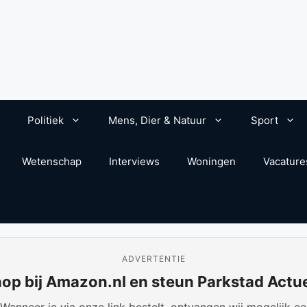
Politiek
Mens, Dier & Natuur
Sport
Wetenschap
Interviews
Woningen
Vacature
ADVERTENTIE
op bij Amazon.nl en steun Parkstad Actu
anneer je via onze link bestelt, ontvangen wij mogelijk een 