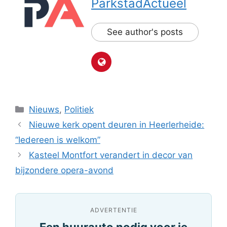
ParkstadActueel
See author's posts
Categorieën
Nieuws
,
Politiek
Nieuwe kerk opent deuren in Heerlerheide:
“Iedereen is welkom”
Kasteel Montfort verandert in decor van
bijzondere opera-avond
ADVERTENTIE