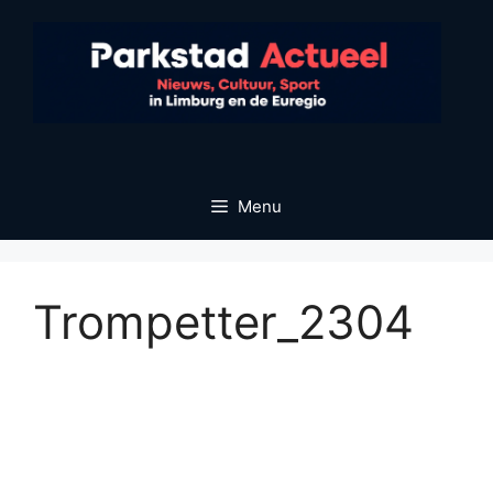
Ga
naar
de
inhoud
Menu
Trompetter_2304