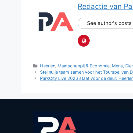
Redactie van Pa
See author's posts
Categorieën
Heerlen
,
Maatschappij & Economie
,
Mens, Dier
Stel nu je team samen voor het Tourspel van 
ParkCity Live 2026 staat voor de deur: Heerl