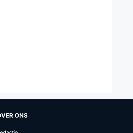
OVER ONS
edactie