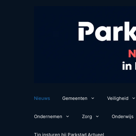
Ga
naar
de
inhoud
Nieuws
Gemeenten
Veiligheid
Ondernemen
Zorg
Onderwijs
Tip insturen bij Parkstad Actueel