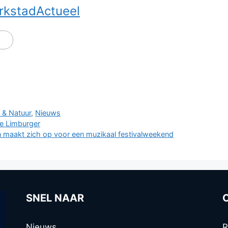
rkstadActueel
 & Natuur
,
Nieuws
De Limburger
en maakt zich op voor een muzikaal festivalweekend
SNEL NAAR
Nieuws
R