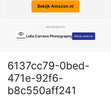
Bekijk Amazon.nl
ADVERTENTIE
Lidia Carreno Photography
Bekijk website
6137cc79-0bed-
471e-92f6-
b8c550aff241