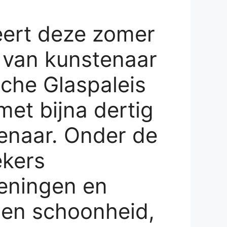
ert deze zomer
t van kunstenaar
ische Glaspaleis
met bijna dertig
tenaar. Onder de
kers
eningen en
ssen schoonheid,