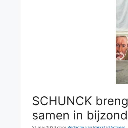
SCHUNCK brengt 
samen in bijzond
21 mei 2026
door
Redactie van ParkstadActueel