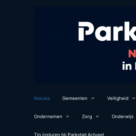
Ga
naar
de
inhoud
Nieuws
Gemeenten
Veiligheid
Ondernemen
Zorg
Onderwijs
Tip insturen bij Parkstad Actueel