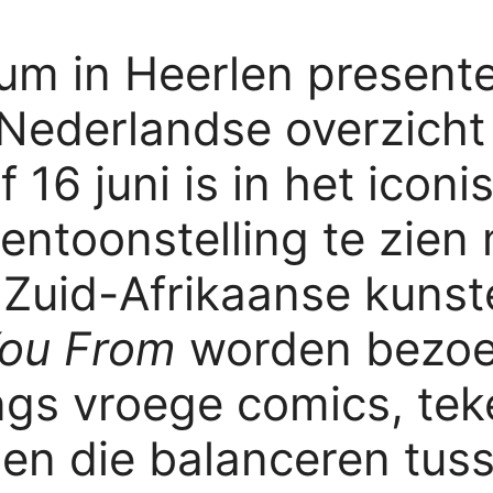
 in Heerlen presente
 Nederlandse overzich
f 16 juni is in het icon
entoonstelling te zien 
 Zuid-Afrikaanse kuns
You From
worden bezoe
s vroege comics, tek
ijen die balanceren tu