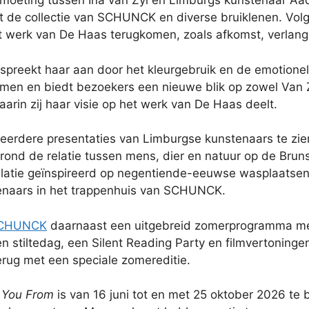
ntmoeting tussen Ina van Zyl en Limburgs kunstenaar Aa
it de collectie van SCHUNCK en diverse bruiklenen. Volg
t werk van De Haas terugkomen, zoals afkomst, verlang
preekt haar aan door het kleurgebruik en de emotionele
n en biedt bezoekers een nieuwe blik op zowel Van Zyl
arin zij haar visie op het werk van De Haas deelt.
erdere presentaties van Limburgse kunstenaars te zien 
ond de relatie tussen mens, dier en natuur op de Brun
tallatie geïnspireerd op negentiende-eeuwse wasplaats
naars in het trappenhuis van SCHUNCK.
CHUNCK
daarnaast een uitgebreid zomerprogramma me
en stiltedag, een Silent Reading Party en filmvertonin
terug met een speciale zomereditie.
e You From
is van 16 juni tot en met 25 oktober 2026 