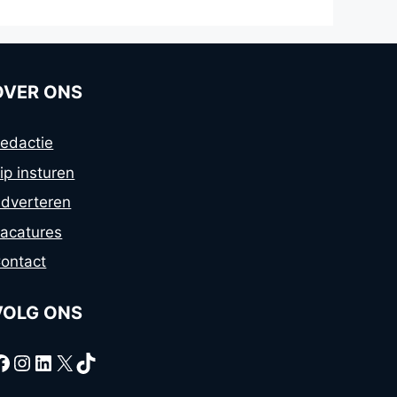
OVER ONS
edactie
ip insturen
dverteren
acatures
ontact
VOLG ONS
Facebook
Instagram
LinkedIn
X
TikTok