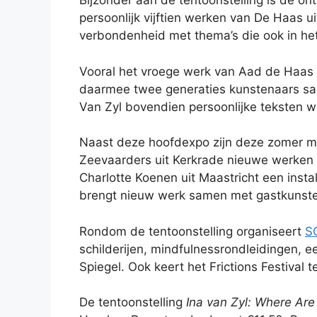
Bijzonder aan de tentoonstelling is de o
persoonlijk vijftien werken van De Haas u
verbondenheid met thema’s die ook in he
Vooral het vroege werk van Aad de Haas s
daarmee twee generaties kunstenaars same
Van Zyl bovendien persoonlijke teksten wa
Naast deze hoofdexpo zijn deze zomer me
Zeevaarders uit Kerkrade nieuwe werken r
Charlotte Koenen uit Maastricht een ins
brengt nieuw werk samen met gastkunste
Rondom de tentoonstelling organiseert
S
schilderijen, mindfulnessrondleidingen, e
Spiegel. Ook keert het Frictions Festival 
De tentoonstelling
Ina van Zyl: Where Ar