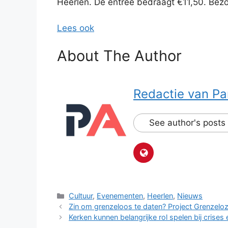
Heerlen. De entree bedraagt €11,50. Be
Lees ook
About The Author
Redactie van Pa
See author's posts
Categorieën
Cultuur
,
Evenementen
,
Heerlen
,
Nieuws
Zin om grenzeloos te daten? Project Grenzeloze
Kerken kunnen belangrijke rol spelen bij crises