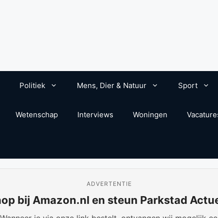
Politiek
Mens, Dier & Natuur
Sport
Wetenschap
Interviews
Woningen
Vacature
ADVERTENTIE
op bij Amazon.nl en steun Parkstad Actu
anneer je via onze link bestelt, ontvangen wij mogelijk een 