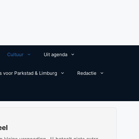
Cultuur
Uit agenda
s voor Parkstad & Limburg
Redactie
eel
kleine vergoeding. Jij betaalt niets extra.