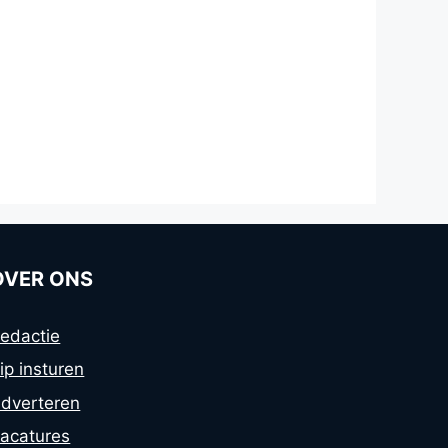
OVER ONS
edactie
ip insturen
dverteren
acatures