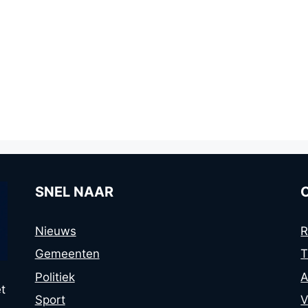
SNEL NAAR
Nieuws
R
Gemeenten
T
Politiek
A
t
Sport
V