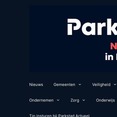
Ga
naar
de
inhoud
Nieuws
Gemeenten
Veiligheid
Ondernemen
Zorg
Onderwijs
Tip insturen bij Parkstad Actueel