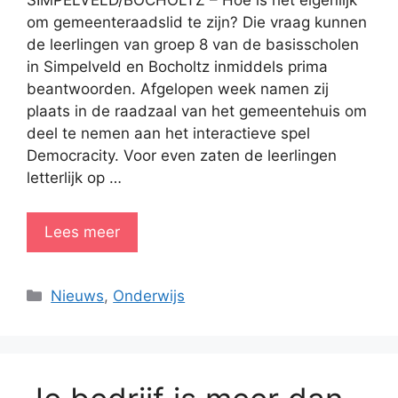
SIMPELVELD/BOCHOLTZ – Hoe is het eigenlijk
om gemeenteraadslid te zijn? Die vraag kunnen
de leerlingen van groep 8 van de basisscholen
in Simpelveld en Bocholtz inmiddels prima
beantwoorden. Afgelopen week namen zij
plaats in de raadzaal van het gemeentehuis om
deel te nemen aan het interactieve spel
Democracity. Voor even zaten de leerlingen
letterlijk op …
Lees meer
Categorieën
Nieuws
,
Onderwijs