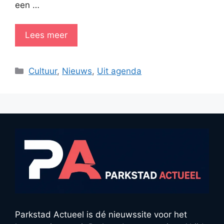
een …
Lees meer
Categorieën
Cultuur
,
Nieuws
,
Uit agenda
Parkstad Actueel is dé nieuwssite voor het