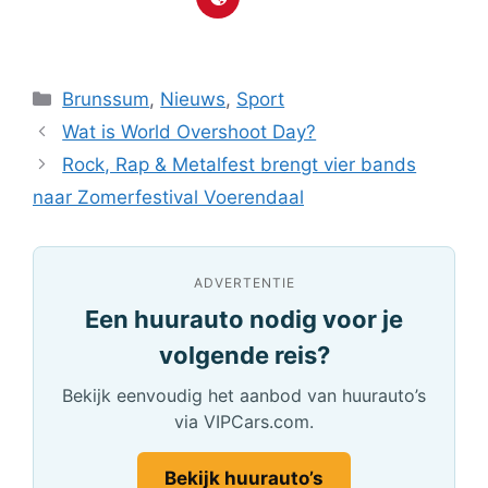
Categorieën
Brunssum
,
Nieuws
,
Sport
Wat is World Overshoot Day?
Rock, Rap & Metalfest brengt vier bands
naar Zomerfestival Voerendaal
ADVERTENTIE
Een huurauto nodig voor je
volgende reis?
Bekijk eenvoudig het aanbod van huurauto’s
via VIPCars.com.
Bekijk huurauto’s