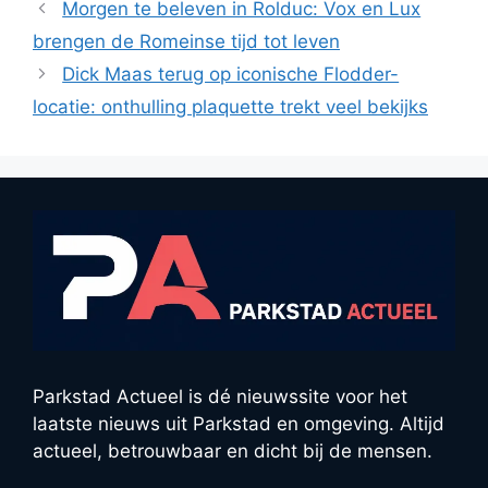
Morgen te beleven in Rolduc: Vox en Lux
brengen de Romeinse tijd tot leven
Dick Maas terug op iconische Flodder-
locatie: onthulling plaquette trekt veel bekijks
Parkstad Actueel is dé nieuwssite voor het
laatste nieuws uit Parkstad en omgeving. Altijd
actueel, betrouwbaar en dicht bij de mensen.