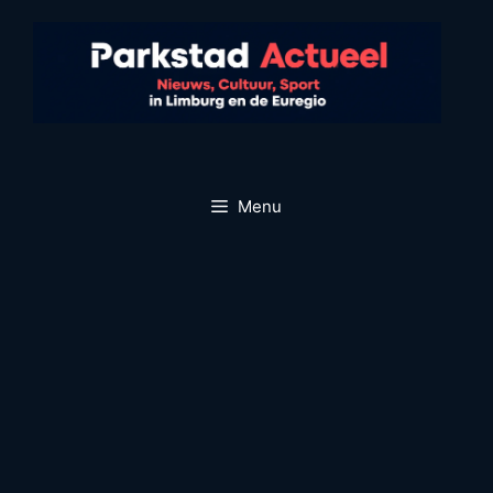
Ga
naar
de
inhoud
Menu