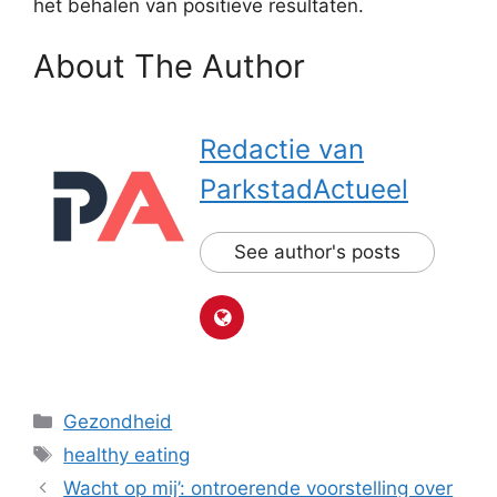
het behalen van positieve resultaten.
About The Author
Redactie van
ParkstadActueel
See author's posts
Categorieën
Gezondheid
Tags
healthy eating
Wacht op mij’: ontroerende voorstelling over