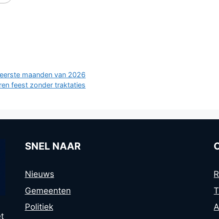
 in eerste maanden van 2026
en feest zonder traktaties
SNEL NAAR
Nieuws
R
Gemeenten
T
Politiek
A
t