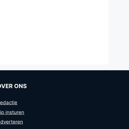
OVER ONS
edactie
ip insturen
dverteren