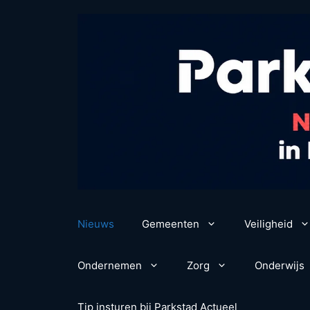
Ga
naar
de
inhoud
Nieuws
Gemeenten
Veiligheid
Ondernemen
Zorg
Onderwijs
Tip insturen bij Parkstad Actueel