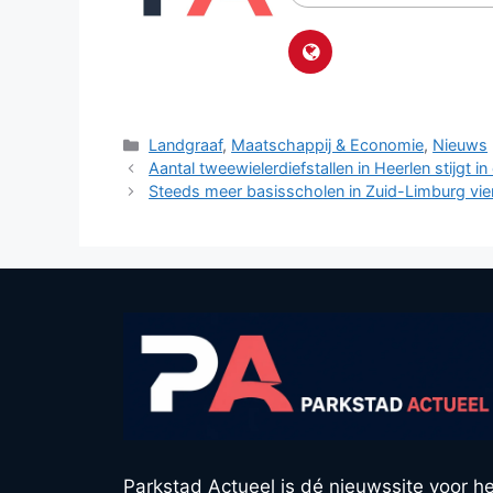
Categorieën
Landgraaf
,
Maatschappij & Economie
,
Nieuws
Aantal tweewielerdiefstallen in Heerlen stijgt
Steeds meer basisscholen in Zuid-Limburg vier
Parkstad Actueel is dé nieuwssite voor he