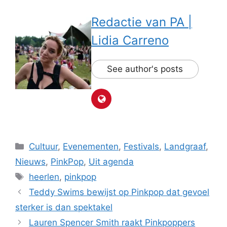
Redactie van PA |
Lidia Carreno
See author's posts
Categorieën
Cultuur
,
Evenementen
,
Festivals
,
Landgraaf
,
Nieuws
,
PinkPop
,
Uit agenda
Tags
heerlen
,
pinkpop
Teddy Swims bewijst op Pinkpop dat gevoel
sterker is dan spektakel
Lauren Spencer Smith raakt Pinkpoppers