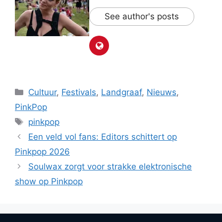
See author's posts
Categorieën
Cultuur
,
Festivals
,
Landgraaf
,
Nieuws
,
PinkPop
Tags
pinkpop
Een veld vol fans: Editors schittert op
Pinkpop 2026
Soulwax zorgt voor strakke elektronische
show op Pinkpop