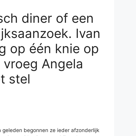
ch diner of een
ijksaanzoek. Ivan
ng op één knie op
n vroeg Angela
t stel
n geleden begonnen ze ieder afzonderlijk