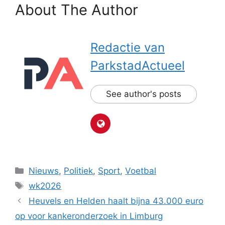
About The Author
Redactie van
ParkstadActueel
See author's posts
Categorieën
Nieuws
,
Politiek
,
Sport
,
Voetbal
Tags
wk2026
Heuvels en Helden haalt bijna 43.000 euro
op voor kankeronderzoek in Limburg