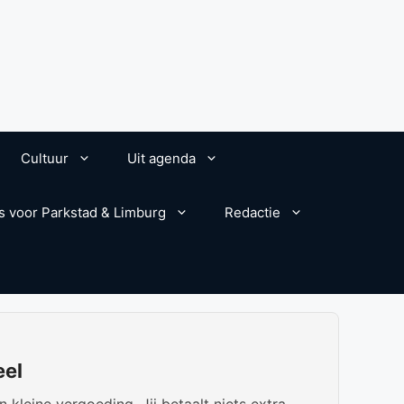
Cultuur
Uit agenda
s voor Parkstad & Limburg
Redactie
eel
kleine vergoeding. Jij betaalt niets extra.