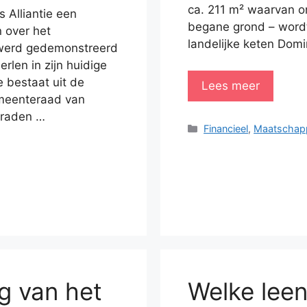
ca. 211 m² waarvan o
Alliantie een
begane grond – wordt
 over het
landelijke keten Dom
 werd gedemonstreerd
rlen in zijn huidige
e bestaat uit de
Lees meer
emeenteraad van
eraden …
Categorieën
Financieel
,
Maatschapp
g van het
Welke leen