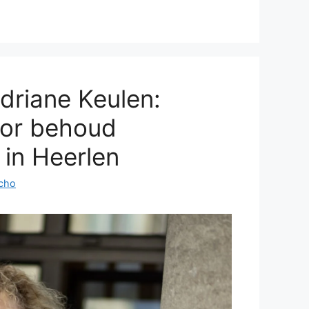
driane Keulen:
or behoud
s in Heerlen
cho