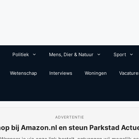
Politiek
Mens, Dier & Natuur
Sport
Wetenschap
Interviews
Woningen
Vacature
ADVERTENTIE
op bij Amazon.nl en steun Parkstad Actu
anneer je via onze link bestelt, ontvangen wij mogelijk een 