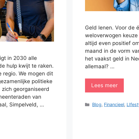
Geld lenen. Voor de 
weloverwogen keuze o
altijd even positief o
maand in de vorm van
gt in 2030 alle
het vaakst geld in Ne
 hulp kwijt te raken.
allemaal? …
ze regio. We mogen dit
ezamenlijke politieke
Lees meer
 zich georganiseerd
gemeenteraden van
al, Simpelveld, …
Categorieën
Blog
,
Financieel
,
LIfest