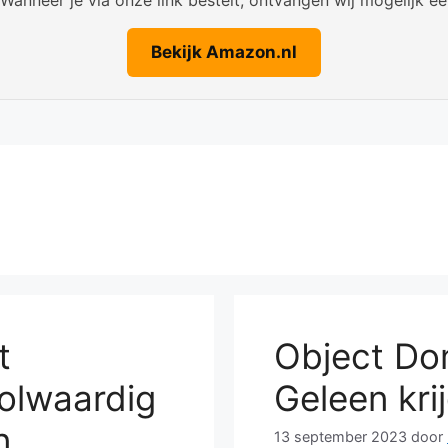
Bekijk Amazon.nl
t
Object Dom
olwaardig
Geleen kri
n
13 september 2023
door