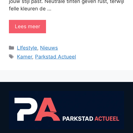
jouw stijl past. Neutrale tinten geven rust, terwijl
felle kleuren de …
Lees meer
Categorieën
LIfestyle
,
Nieuws
Tags
Kamer
,
Parkstad Actueel