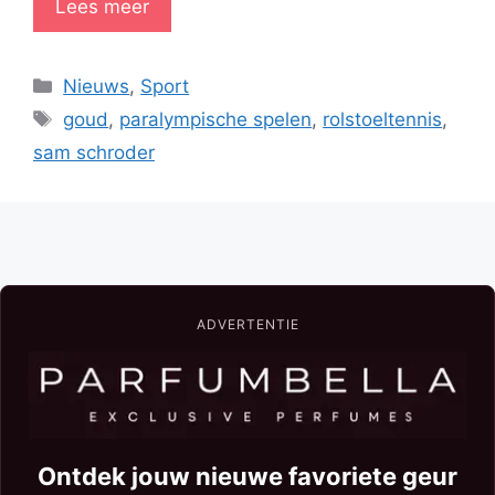
Lees meer
Categorieën
Nieuws
,
Sport
Tags
goud
,
paralympische spelen
,
rolstoeltennis
,
sam schroder
ADVERTENTIE
Ontdek jouw nieuwe favoriete geur