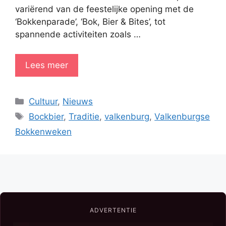
variërend van de feestelijke opening met de
‘Bokkenparade’, ‘Bok, Bier & Bites’, tot
spannende activiteiten zoals …
Lees meer
Categorieën
Cultuur
,
Nieuws
Tags
Bockbier
,
Traditie
,
valkenburg
,
Valkenburgse
Bokkenweken
ADVERTENTIE