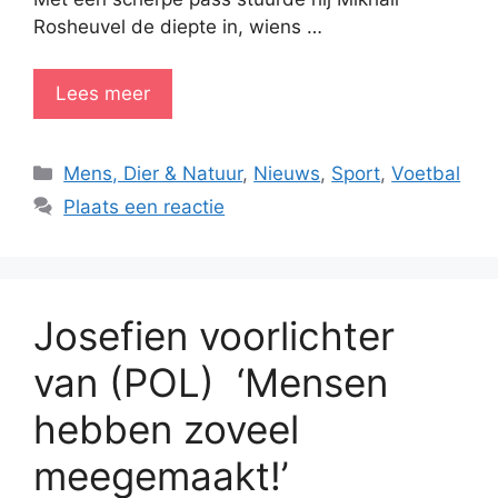
Rosheuvel de diepte in, wiens …
Lees meer
Categorieën
Mens, Dier & Natuur
,
Nieuws
,
Sport
,
Voetbal
Plaats een reactie
Josefien voorlichter
van (POL) ‘Mensen
hebben zoveel
meegemaakt!’