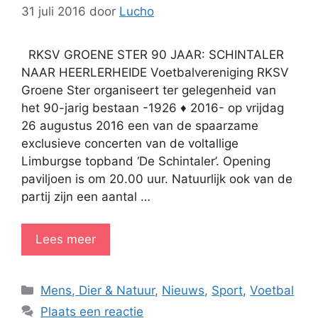
31 juli 2016
door
Lucho
RKSV GROENE STER 90 JAAR: SCHINTALER
NAAR HEERLERHEIDE Voetbalvereniging RKSV
Groene Ster organiseert ter gelegenheid van
het 90-jarig bestaan -1926 ♦ 2016- op vrijdag
26 augustus 2016 een van de spaarzame
exclusieve concerten van de voltallige
Limburgse topband ‘De Schintaler’. Opening
paviljoen is om 20.00 uur. Natuurlijk ook van de
partij zijn een aantal …
Lees meer
Categorieën
Mens, Dier & Natuur
,
Nieuws
,
Sport
,
Voetbal
Plaats een reactie