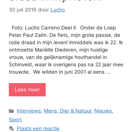
30 juli 2016
door
Lucho
Foto: Lucho Carreno Deel II Onder de Loep
Peter Paul Zalm. De fiets, mijn grote passie, de
rode draad in mijn leven! Inmiddels was ik 22. Ik
ontmoette Mariëlle Diederen, mijn huidige
vrouw, van de gelijknamige houthandel in
Schinveld, waar ik overigens pas na 22 jaar mee
trouwde. We wilden in juni 2001 al eens …
Lees meer
Categorieën
Interviews
,
Mens, Dier & Natuur
,
Nieuws
,
Sport
Plaats een reactie