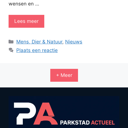
wensen en …
Lees meer
Categorieën
Mens, Dier & Natuur
,
Nieuws
Plaats een reactie
+ Meer