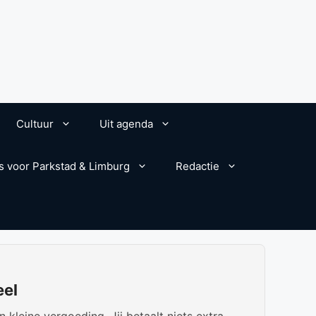
Cultuur
Uit agenda
s voor Parkstad & Limburg
Redactie
eel
kleine vergoeding. Jij betaalt niets extra.