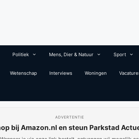
Politiek
Mens, Dier & Natuur
Sport
Wetenschap
Interviews
Woningen
Vacature
ADVERTENTIE
op bij Amazon.nl en steun Parkstad Actu
anneer je via onze link bestelt, ontvangen wij mogelijk een 