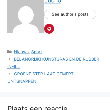
Lucho
See author's posts
Categorieën
Nieuws
,
Sport
BELANGRIJK! KUNSTGRAS EN DE RUBBER
INFILL
GROENE STER LAAT GEMERT
ONTSNAPPEN
Plaats een reactie