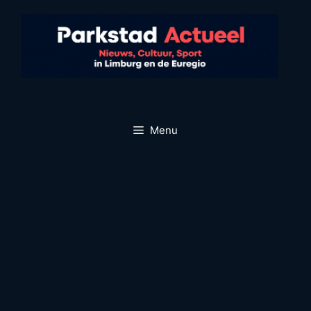
Ga
naar
de
inhoud
Menu