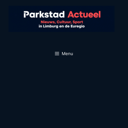
Ga
naar
de
inhoud
Menu