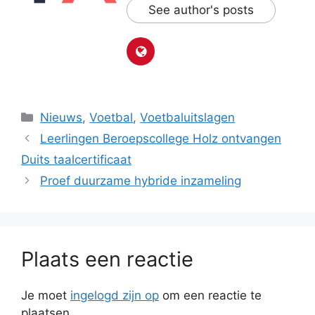
See author's posts
Categorieën
Nieuws
,
Voetbal
,
Voetbaluitslagen
Leerlingen Beroepscollege Holz ontvangen
Duits taalcertificaat
Proef duurzame hybride inzameling
Plaats een reactie
Je moet
ingelogd zijn op
om een reactie te
plaatsen.