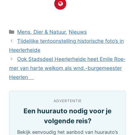
Categorieën
Mens, Dier & Natuur
,
Nieuws
Tijdelijke tentoonstelling historische foto’s in
Heerlerheide
Ook Stadsdeel Heerlerheide heet Emi­le Roe­
mer van harte welkom als wnd.-bur­ge­mees­ter
Heer­len
ADVERTENTIE
Een huurauto nodig voor je
volgende reis?
Bekijk eenvoudig het aanbod van huurauto’s