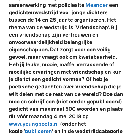
samenwerking met poëziesite
Meander
een
gedichtenwedstrijd voor jonge dichters
tussen de 14 en 25 jaar te organiseren. Het
thema van de wedstrijd is ‘Vriendschap’. Bij
een vriendschap zijn vertrouwen en
onvoorwaardelijkheid belangrijke
eigenschappen. Dat zorgt voor een veilig
gevoel, maar vraagt ook om kwetsbaarheid.
Heb jij leuke, mooie, maffe, verrassende of
moeilijke ervaringen met vriendschap en kun
je die tot een gedicht vormen? Of heb je
poëtische gedachten over vriendschap die je
wilt delen met de rest van de wereld? Doe dan
mee en schrijf een (niet eerder gepubliceerd)
gedicht van maximaal 500 woorden en plaats
dit vóór maandag 4 mei 2018 op
www.youngpoets.nl
(onder het
kopje ‘
publiceren
’ en in de wedstrijdcategorie