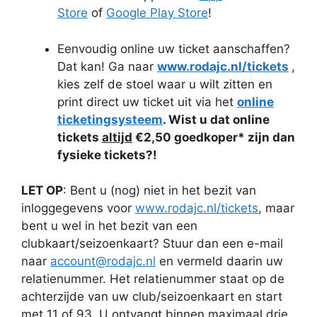
Store
of
Google Play Store
!
Eenvoudig online uw ticket aanschaffen?
Dat kan! Ga naar
www.rodajc.nl/tickets
,
kies zelf de stoel waar u wilt zitten en
print direct uw ticket uit via het
online
ticketingsysteem
. Wist u dat online
tickets
altijd
€2,50 goedkoper* zijn dan
fysieke tickets?!
LET OP
: Bent u (nog) niet in het bezit van
inloggegevens voor
www.rodajc.nl/tickets
, maar
bent u wel in het bezit van een
clubkaart/seizoenkaart? Stuur dan een e-mail
naar
account@rodajc.nl
en vermeld daarin uw
relatienummer. Het relatienummer staat op de
achterzijde van uw club/seizoenkaart en start
met 11 of 93. U ontvangt binnen maximaal drie