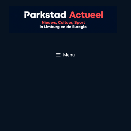
Ga
naar
de
inhoud
Menu