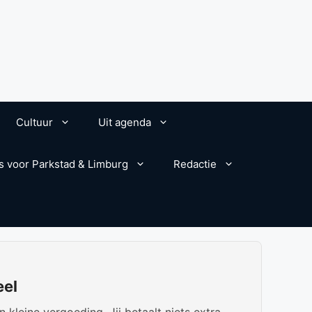
Cultuur
Uit agenda
s voor Parkstad & Limburg
Redactie
eel
kleine vergoeding. Jij betaalt niets extra.