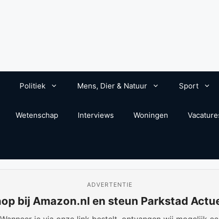
Politiek
Mens, Dier & Natuur
Sport
Wetenschap
Interviews
Woningen
Vacature
ADVERTENTIE
op bij Amazon.nl en steun Parkstad Actu
anneer je via onze link bestelt, ontvangen wij mogelijk een 