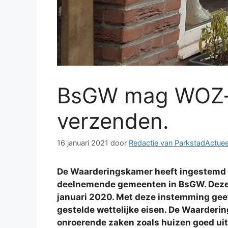
BsGW mag WOZ-b
verzenden.
16 januari 2021
door
Redactie van ParkstadActuee
De Waarderingskamer heeft ingestemd 
deelnemende gemeenten in BsGW. Deze W
januari 2020. Met deze instemming ge
gestelde wettelijke eisen. De Waarderi
onroerende zaken zoals huizen goed ui