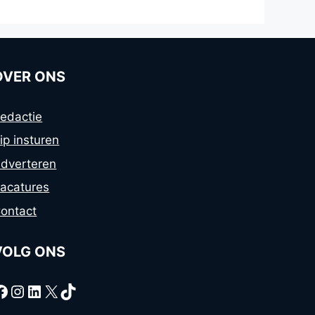
OVER ONS
edactie
ip insturen
dverteren
acatures
ontact
VOLG ONS
Facebook
Instagram
LinkedIn
X
TikTok