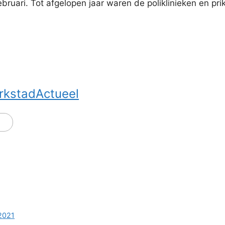
bruari. Tot afgelopen jaar waren de poliklinieken en pr
rkstadActueel
 2021