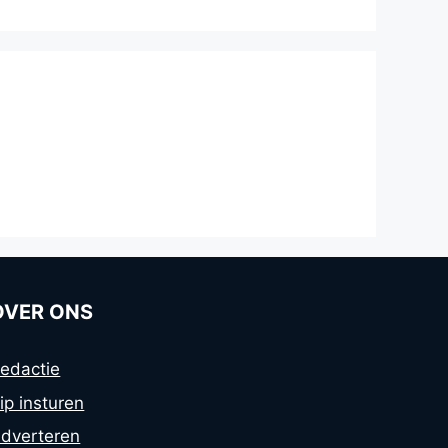
OVER ONS
edactie
ip insturen
dverteren