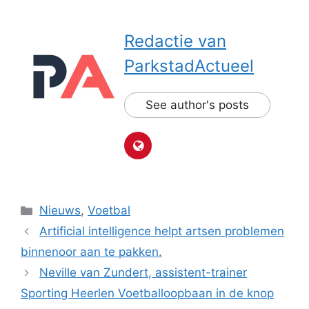
Redactie van
ParkstadActueel
See author's posts
Categorieën
Nieuws
,
Voetbal
Artificial intelligence helpt artsen problemen
binnenoor aan te pakken.
Neville van Zundert, assistent-trainer
Sporting Heerlen Voetballoopbaan in de knop